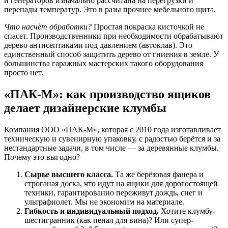
и генераторов изначально рассчитана на перегрузки и
перепады температур. Это в разы прочнее мебельного щита.
Что насчёт обработки?
Простая покраска кисточкой не
спасет. Производственники при необходимости обрабатывают
дерево антисептиками под давлением (автоклав). Это
единственный способ защитить дерево от гниения в земле. У
большинства гаражных мастерских такого оборудования
просто нет.
«ПАК-М»: как производство ящиков
делает дизайнерские клумбы
Компания ООО «ПАК-М», которая с 2010 года изготавливает
техническую и сувенирную упаковку, с радостью берётся и за
нестандартные задачи, в том числе — за деревянные клумбы.
Почему это выгодно?
Сырье высшего класса.
Та же берёзовая фанера и
строганая доска, что идут на ящики для дорогостоящей
техники, гарантированно переживут дождь, снег и
ультрафиолет. Мы не экономим на материале.
Гибкость и индивидуальный подход.
Хотите клумбу-
шестигранник (как пенал для вина)? Или супер-