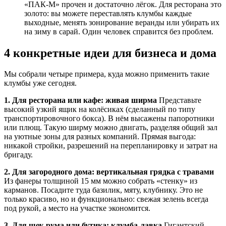
«ПАК-М» прочен и достаточно лёгок. Для ресторана это
золото: вы можете переставлять клумбы каждые
выходные, менять зонирование веранды или убирать их
на зиму в сарай. Один человек справится без проблем.
4 конкретные идеи для бизнеса и дома
Мы собрали четыре примера, куда можно применить такие
клумбы уже сегодня.
1. Для ресторана или кафе: живая ширма
Представьте
высокий узкий ящик на колёсиках (сделанный по типу
транспортировочного бокса). В нём высажены папоротники
или плющ. Такую ширму можно двигать, разделяя общий зал
на уютные зоны для разных компаний. Прямая выгода:
никакой стройки, разрешений на перепланировку и затрат на
бригаду.
2. Для загородного дома: вертикальная грядка с травами
Из фанеры толщиной 15 мм можно собрать «стенку» из
карманов. Посадите туда базилик, мяту, клубнику. Это не
только красиво, но и функционально: свежая зелень всегда
под рукой, а место на участке экономится.
3. Для шоу-рума или бутика: клумба-лавка
Гигантский