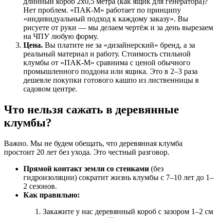
длинный короб 2х0,5 метра (как ящик для генератора)?
Нет проблем. «ПАК-М» работает по принципу
«индивидуальный подход к каждому заказу». Вы
рисуете от руки — мы делаем чертёж и за день вырезаем
на ЧПУ любую форму.
Цена.
Вы платите не за «дизайнерский» бренд, а за
реальный материал и работу. Стоимость стильной
клумбы от «ПАК-М» сравнима с ценой обычного
промышленного поддона или ящика. Это в 2–3 раза
дешевле покупки готового кашпо из лиственницы в
садовом центре.
Что нельзя сажать в деревянные
клумбы?
Важно. Мы не будем обещать, что деревянная клумба
простоит 20 лет без ухода. Это честный разговор.
Прямой контакт земли со стенками
(без
гидроизоляции) сократит жизнь клумбы с 7–10 лет до 1–
2 сезонов.
Как правильно:
Закажите у нас деревянный короб с зазором 1–2 см