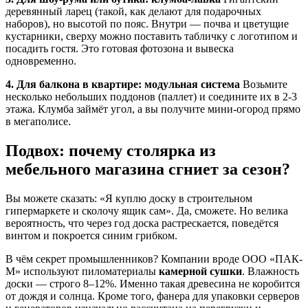
деревянный ларец (такой, как делают для подарочных
наборов), но высотой по пояс. Внутри — почва и цветущие
кустарники, сверху можно поставить табличку с логотипом и
посадить гостя. Это готовая фотозона и вывеска
одновременно.
4. Для балкона в квартире: модульная система
Возьмите
несколько небольших поддонов (паллет) и соедините их в 2-3
этажа. Клумба займёт угол, а вы получите мини-огород прямо
в мегаполисе.
Подвох: почему столярка из
мебельного магазина сгниет за сезон?
Вы можете сказать: «Я куплю доску в строительном
гипермаркете и сколочу ящик сам». Да, сможете. Но велика
вероятность, что через год доска растрескается, поведётся
винтом и покроется синим грибком.
В чём секрет промышленников? Компании вроде ООО «ПАК-
М» используют пиломатериалы
камерной сушки
. Влажность
доски — строго 8–12%. Именно такая древесина не коробится
от дождя и солнца. Кроме того, фанера для упаковки серверов