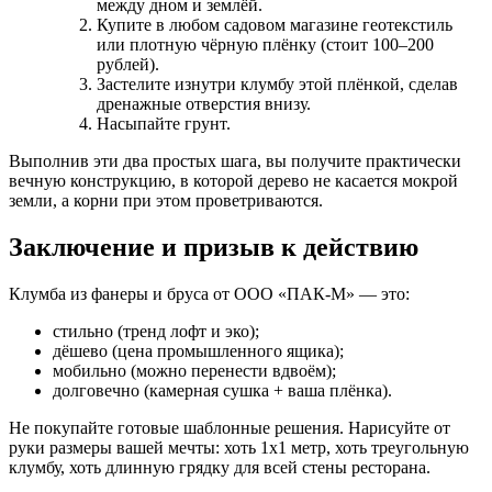
между дном и землёй.
Купите в любом садовом магазине геотекстиль
или плотную чёрную плёнку (стоит 100–200
рублей).
Застелите изнутри клумбу этой плёнкой, сделав
дренажные отверстия внизу.
Насыпайте грунт.
Выполнив эти два простых шага, вы получите практически
вечную конструкцию, в которой дерево не касается мокрой
земли, а корни при этом проветриваются.
Заключение и призыв к действию
Клумба из фанеры и бруса от ООО «ПАК-М» — это:
стильно (тренд лофт и эко);
дёшево (цена промышленного ящика);
мобильно (можно перенести вдвоём);
долговечно (камерная сушка + ваша плёнка).
Не покупайте готовые шаблонные решения. Нарисуйте от
руки размеры вашей мечты: хоть 1х1 метр, хоть треугольную
клумбу, хоть длинную грядку для всей стены ресторана.