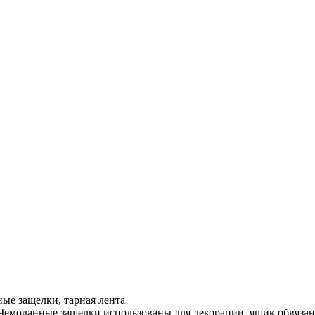
ные защелки, тарная лента
Чемоданные защелки использованы для декорации, ящик обвязан