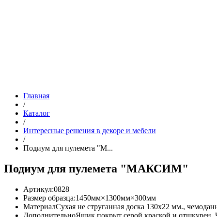
Главная
/
Каталог
/
Интересные решения в декоре и мебели
/
Подиум для пулемета "М...
Подиум для пулемета "МАКСИМ"
Артикул:
0828
Размер образца:
1450мм×1300мм×300мм
Материал
Cухая не струганная доска 130х22 мм., чемодан
Дополнительно
Ящик покрыт серой краской и отшкурен. 