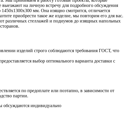
та. Мы принимаем в работу готовые проекты, которые
ые выезжают на личную встречу для подробного обсуждения
 1450х1300х300 мм. Она изящно смотрится, отличается
отите приобрести такое же изделие, мы повторим его для вас.
(от различных стеллажей и подиумов до изящных напольных
сторанов.
овлении изделий строго соблюдаются требования ГОСТ, что
предоставляется выбор оптимального варианта доставки с
ствляется по предоплате или поэтапно, в зависимости от
одство партии.
аты обсуждаются индивидуально