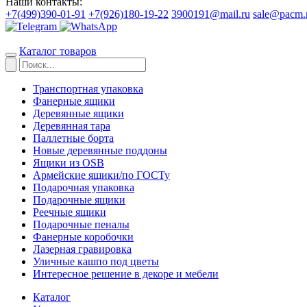
Наши контакты:
+7(499)390-01-91
+7(926)180-19-22
3900191@mail.ru
sale@pacm.
Каталог товаров
Транспортная упаковка
Фанерные ящики
Деревянные ящики
Деревянная тара
Паллетные борта
Новые деревянные поддоны
Ящики из OSB
Армейские ящики/по ГОСТу
Подарочная упаковка
Подарочные ящики
Реечные ящики
Подарочные пеналы
Фанерные коробочки
Лазерная гравировка
Уличные кашпо под цветы
Интересное решение в декоре и мебели
Каталог