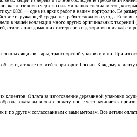
альных вещей из дерева и точное соблюдение требований клиен
анию эксклюзивного чертежа силами наших специалистов, котор
кул 0828 — одна из ярких работ в нашем портфолио. Её размер
йствие окружающей среды, не требует сложного ухода. Если вы х
одели в нашей коллекции много других оригинальных творений 
ей, стилизации домашних интерьеров и декорирования кафе и ре
военных ящиков, тары, транспортной упаковки и пр. При изгот
бласти, а также по всей территории России. Каждому клиенту 
х клиентов. Оплата за изготовление деревянной упаковки осуще
бразца заказа вы вносите оплату, после чего начинается произв
ак и по другим согласованным с вами методам. Все детали опл