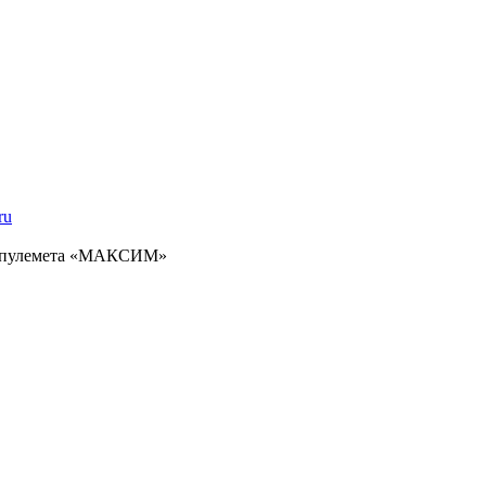
ru
я пулемета «МАКСИМ»