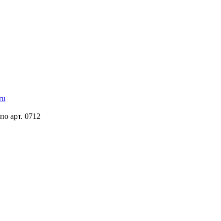
ru
по арт. 0712