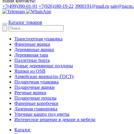
Наши контакты:
+7(499)390-01-91
+7(926)180-19-22
3900191@mail.ru
sale@pacm.
Каталог товаров
Транспортная упаковка
Фанерные ящики
Деревянные ящики
Деревянная тара
Паллетные борта
Новые деревянные поддоны
Ящики из OSB
Армейские ящики/по ГОСТу
Подарочная упаковка
Подарочные ящики
Реечные ящики
Подарочные пеналы
Фанерные коробочки
Лазерная гравировка
Уличные кашпо под цветы
Интересное решение в декоре и мебели
Каталог