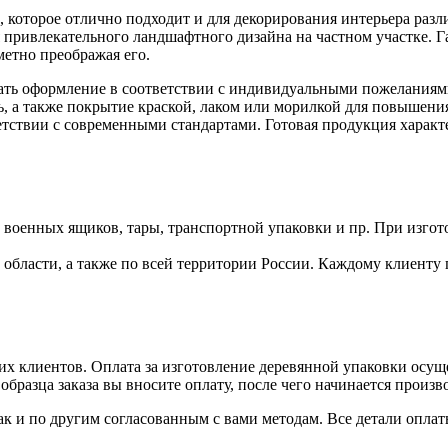
 которое отлично подходит и для декорирования интерьера разл
ия привлекательного ландшафтного дизайна на частном участке.
метно преображая его.
зать оформление в соответствии с индивидуальными пожеланиям
, а также покрытие краской, лаком или морилкой для повышени
ветствии с современными стандартами. Готовая продукция характ
военных ящиков, тары, транспортной упаковки и пр. При изгот
бласти, а также по всей территории России. Каждому клиенту 
х клиентов. Оплата за изготовление деревянной упаковки осуще
бразца заказа вы вносите оплату, после чего начинается произв
ак и по другим согласованным с вами методам. Все детали опл