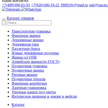
Наши контакты:
+7(499)390-01-91
+7(926)180-19-22
3900191@mail.ru
sale@pacm.
Каталог товаров
Транспортная упаковка
Фанерные ящики
Деревянные ящики
Деревянная тара
Паллетные борта
Новые деревянные поддоны
Ящики из OSB
Армейские ящики/по ГОСТу
Подарочная упаковка
Подарочные ящики
Реечные ящики
Подарочные пеналы
Фанерные коробочки
Лазерная гравировка
Уличные кашпо под цветы
Интересное решение в декоре и мебели
Каталог