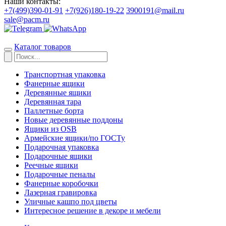
Наши контакты:
+7(499)390-01-91
+7(926)180-19-22
3900191@mail.ru
sale@pacm.ru
Каталог товаров
Транспортная упаковка
Фанерные ящики
Деревянные ящики
Деревянная тара
Паллетные борта
Новые деревянные поддоны
Ящики из OSB
Армейские ящики/по ГОСТу
Подарочная упаковка
Подарочные ящики
Реечные ящики
Подарочные пеналы
Фанерные коробочки
Лазерная гравировка
Уличные кашпо под цветы
Интересное решение в декоре и мебели