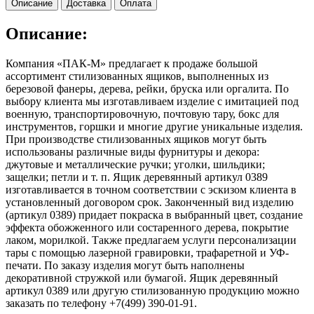
Описание
Доставка
Оплата
Описание:
Компания «ПАК-М» предлагает к продаже большой
ассортимент стилизованных ящиков, выполненных из
березовой фанеры, дерева, рейки, бруска или оргалита. По
выбору клиента мы изготавливаем изделие с имитацией под
военную, транспортировочную, почтовую тару, бокс для
инструментов, горшки и многие другие уникальные изделия.
При производстве стилизованных ящиков могут быть
использованы различные виды фурнитуры и декора:
джутовые и металлические ручки; уголки, шильдики;
защелки; петли и т. п. Ящик деревянный артикул 0389
изготавливается в точном соответствии с эскизом клиента в
установленный договором срок. Законченный вид изделию
(артикул 0389) придает покраска в выбранный цвет, создание
эффекта обожженного или состаренного дерева, покрытие
лаком, морилкой. Также предлагаем услуги персонализации
тары с помощью лазерной гравировки, трафаретной и УФ-
печати. По заказу изделия могут быть наполнены
декоративной стружкой или бумагой. Ящик деревянный
артикул 0389 или другую стилизованную продукцию можно
заказать по телефону +7(499) 390-01-91.