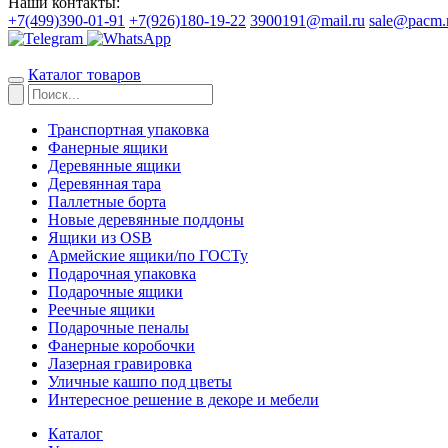
Наши контакты:
+7(499)390-01-91
+7(926)180-19-22
3900191@mail.ru
sale@pacm.
Каталог товаров
Транспортная упаковка
Фанерные ящики
Деревянные ящики
Деревянная тара
Паллетные борта
Новые деревянные поддоны
Ящики из OSB
Армейские ящики/по ГОСТу
Подарочная упаковка
Подарочные ящики
Реечные ящики
Подарочные пеналы
Фанерные коробочки
Лазерная гравировка
Уличные кашпо под цветы
Интересное решение в декоре и мебели
Каталог