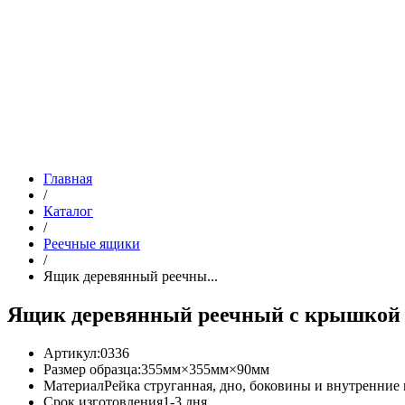
Главная
/
Каталог
/
Реечные ящики
/
Ящик деревянный реечны...
Ящик деревянный реечный с крышкой
Артикул:
0336
Размер образца:
355мм×355мм×90мм
Материал
Рейка струганная, дно, боковины и внутренние
Срок изготовления
1-3 дня