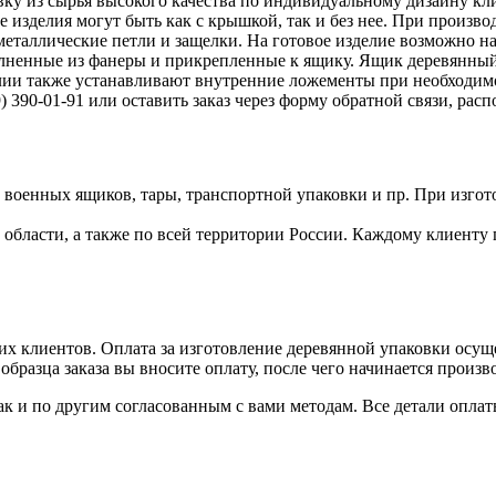
у из сырья высокого качества по индивидуальному дизайну кл
е изделия могут быть как с крышкой, так и без нее. При произв
еталлические петли и защелки. На готовое изделие возможно на
олненные из фанеры и прикрепленные к ящику. Ящик деревянный
делии также устанавливают внутренние ложементы при необходи
390-01-91 или оставить заказ через форму обратной связи, рас
военных ящиков, тары, транспортной упаковки и пр. При изгот
бласти, а также по всей территории России. Каждому клиенту 
х клиентов. Оплата за изготовление деревянной упаковки осуще
бразца заказа вы вносите оплату, после чего начинается произв
ак и по другим согласованным с вами методам. Все детали опл