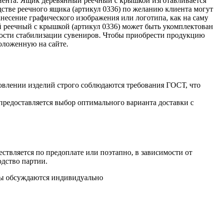
иента. Ящик деревянный реечный с крышкой изготавливается
одстве реечного ящика (артикул 0336) по желанию клиента могут
несение графического изображения или логотипа, как на саму
 реечный с крышкой (артикул 0336) может быть укомплектован
мости стабилизации сувениров. Чтобы приобрести продукцию
положенную на сайте.
овлении изделий строго соблюдаются требования ГОСТ, что
предоставляется выбор оптимального варианта доставки с
ствляется по предоплате или поэтапно, в зависимости от
одство партии.
аты обсуждаются индивидуально